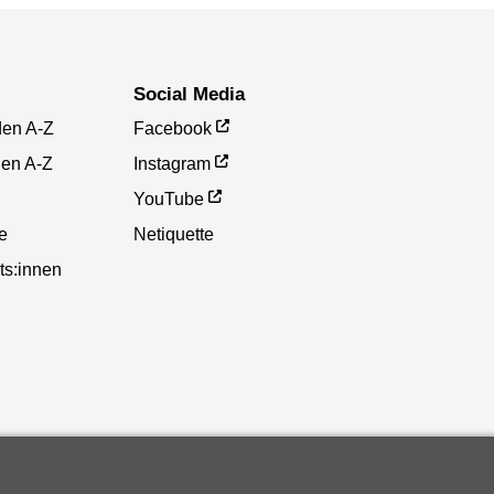
Social Media
den A-Z
Facebook
gen A-Z
Instagram
YouTube
te
Netiquette
ts:innen