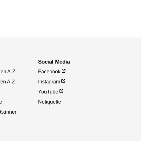
Social Media
den A-Z
Facebook
gen A-Z
Instagram
YouTube
te
Netiquette
ts:innen