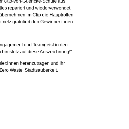
r Otto-von-Guericke-Schule aus
ttes repariert und wiederverwendet,
 übernehmen im Clip die Hauptrollen
chmelz gratuliert den Gewinner:innen.
, Engagement und Teamgeist in den
h bin stolz auf diese Auszeichnung!“
ler:innen heranzutragen und ihr
ero Waste, Stadtsauberkeit,