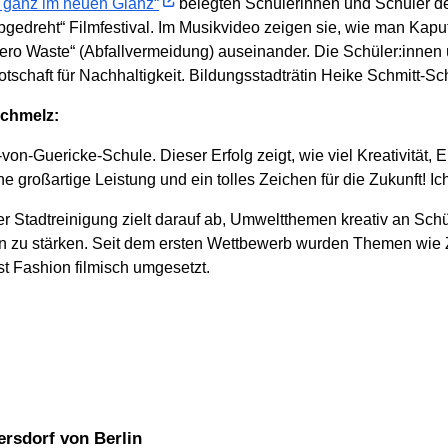
lt ganz im neuen Glanz“
belegten Schülerinnen und Schüler de
bgedreht“ Filmfestival. Im Musikvideo zeigen sie, wie man Kapu
ero Waste“ (Abfallvermeidung) auseinander. Die Schüler:innen
Botschaft für Nachhaltigkeit. Bildungsstadträtin Heike Schmitt-S
Schmelz:
von-Guericke-Schule. Dieser Erfolg zeigt, wie viel Kreativität
e großartige Leistung und ein tolles Zeichen für die Zukunft! Ic
r Stadtreinigung zielt darauf ab, Umweltthemen kreativ an Schü
n zu stärken. Seit dem ersten Wettbewerb wurden Themen wie Z
st Fashion filmisch umgesetzt.
ersdorf von Berlin