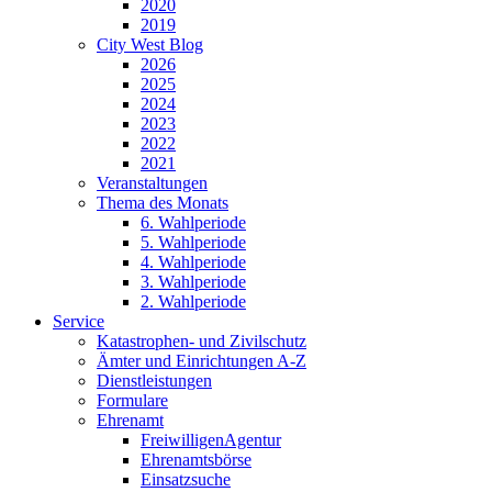
2020
2019
City West Blog
2026
2025
2024
2023
2022
2021
Veranstaltungen
Thema des Monats
6. Wahlperiode
5. Wahlperiode
4. Wahlperiode
3. Wahlperiode
2. Wahlperiode
Service
Katastrophen- und Zivilschutz
Ämter und Einrichtungen A-Z
Dienst­leistungen
Formulare
Ehrenamt
FreiwilligenAgentur
Ehrenamtsbörse
Einsatzsuche