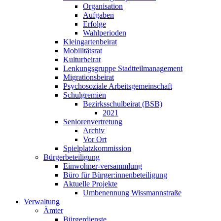
Organisation
Aufgaben
Erfolge
Wahlperioden
Kleingarten­beirat
Mobilitätsrat
Kulturbeirat
Lenkungsgruppe Stadtteil­management
Migrations­beirat
Psychosoziale Arbeits­gemeinschaft
Schulgremien
Bezirksschul­beirat (BSB)
2021
Senioren­vertretung
Archiv
Vor Ort
Spielplatz­kommission
Bürger­beteiligung
Einwohner-versammlung
Büro für Bürger:innenbeteiligung
Aktuelle Projekte
Umbenennung Wissmannstraße
Verwaltung
Ämter
Bürgerdienste