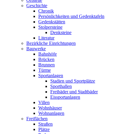
Ortsteile
Geschichte
Chronik
Persönlichkeiten und Gedenktafeln
Gedenkstätten
Stolpersteine
Denksteine
Literatur
Bezirkliche Einrichtungen
Bauwerke
Bahnhöfe
Brücken
Brunnen
Türme
Sportanlagen
Stadien und Sportplätze
Sporthallen
Freibäder und Stadtbäder
Eissportanlagen
Villen
Wohnhäuser
Wohnanlagen
Freiflächen
Straßen
Plätze