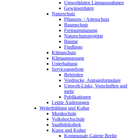
Umweltdaten Lärmausnahmen
Gewässerdaten
Naturschutz
Pflanzen- / Artenschutz
Baumschutz
Freiraumplanung
Natur­schutz­projekte
Bäume
Findlinge
Klimaschutz
Klimaanpassung
Unterhaltung
Serviceangebote
Behörden
Vordrucke, Antrags­formulare
Umwelt-Links, Vorschriften und
mehr
Publikationen
Letzte Änderungen
Weiterbildung und Kultur
Musikschule
Volkshochschule
Stadtbibliothek
Kunst und Kultur
Kommunale Galerie Berlin