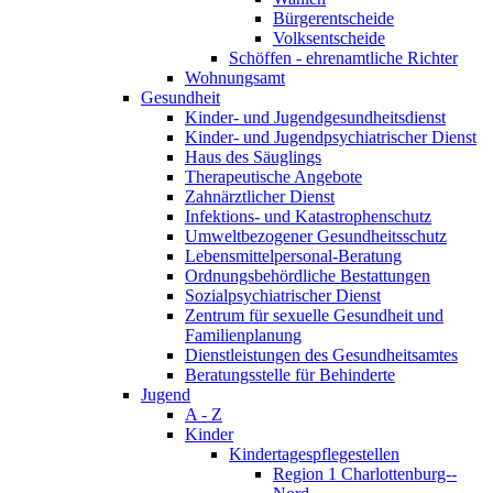
Bürger­entscheide
Volksentscheide
Schöffen - ehrenamtliche Richter
Wohnungsamt
Gesundheit
Kinder- und Jugend­gesundheits­dienst
Kinder- und Jugendpsychiatri­scher Dienst
Haus des Säuglings
Therapeutische Angebote
Zahnärztlicher Dienst
Infektions- und Katastrophen­schutz
Umweltbezogener Gesundheitsschutz
Lebensmittel­personal-Beratung
Ordnungs­behördliche Bestattungen
Sozial­psychiatrischer Dienst
Zentrum für sexuelle Gesundheit und
Familienplanung
Dienst­leistungen des Gesundheits­amtes
Beratungsstelle für Behinderte
Jugend
A - Z
Kinder
Kindertagespflegestellen
Region 1 Charlottenburg-­