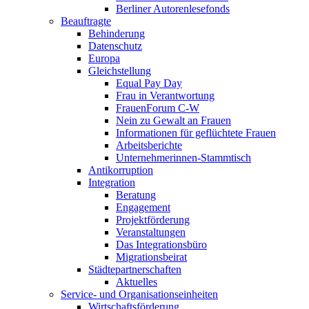
Berliner Autorenlesefonds
Beauftragte
Behinderung
Datenschutz
Europa
Gleichstellung
Equal Pay Day
Frau in Verantwortung
FrauenForum C-W
Nein zu Gewalt an Frauen
Informationen für geflüchtete Frauen
Arbeitsberichte
Unternehmer­innen-Stamm­tisch
Antikorruption
Integration
Beratung
Engagement
Projektförderung
Veranstaltungen
Das Integrationsbüro
Migrations­beirat
Städtepartner­schaften
Aktuelles
Service- und Organisations­einheiten
Wirtschafts­förderung