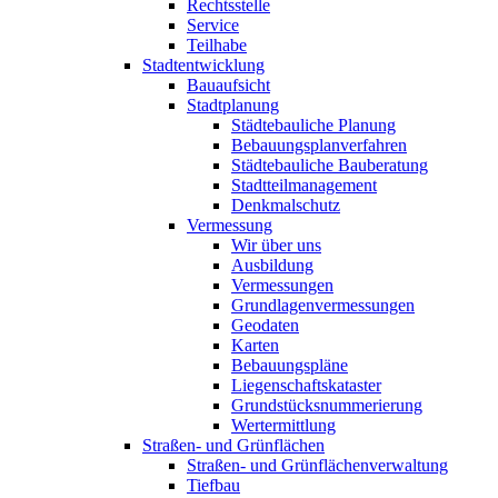
Rechtsstelle
Service
Teilhabe
Stadt­entwicklung
Bauaufsicht
Stadtplanung
Städtebauliche Planung
Bebauungsplan­verfahren
Städtebauliche Bauberatung
Stadtteil­management
Denkmalschutz
Vermessung
Wir über uns
Ausbildung
Vermessungen
Grundlagen­vermessungen
Geodaten
Karten
Bebauungspläne
Liegenschafts­kataster
Grundstücks­nummerierung
Wertermittlung
Straßen- und Grünflächen
Straßen- und Grünflächenver­waltung
Tiefbau