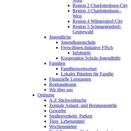
Nord
Region 2 Charlottenburg-­City
Region 3 Charlottenburg-­
West
Region 4 Wilmersdorf-City
Region 5 Schmargendorf/­
Grunewald
Jugendliche
Jugend­kunstschule
Freiwilligen-Initiative FISch
Infobriefe
Kooperation Schule-Jugendhilfe
Familien
Familien­wegweiser
Lokales Bündnis für Familie
Finanzielle Leistungen
Regionalteams
Wir über uns
Ordnung
A-Z Stichwortsuche
Zentrale Anlauf- und Beratungsstelle
Gewerbe
Straßen­verkehr, Parken
Tiere, Lebens­mittel­
Wochenmärkte