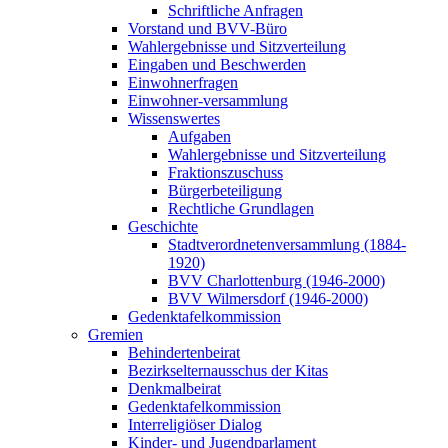
Schriftliche Anfragen
Vorstand und BVV-Büro
Wahlergebnisse und Sitzverteilung
Eingaben und Beschwerden
Einwohnerfragen
Einwohner-versammlung
Wissenswertes
Aufgaben
Wahlergebnisse und Sitzverteilung
Fraktions­zuschuss
Bürger­beteiligung
Rechtliche Grundlagen
Geschichte
Stadtverordnetenversammlung (1884-
1920)
BVV Charlottenburg (1946-2000)
BVV Wilmersdorf (1946-2000)
Gedenktafel­kommission
Gremien
Behinderten­beirat
Bezirkseltern­ausschus der Kitas
Denkmalbeirat
Gedenktafel­kommission
Inter­religiöser Dialog
Kinder- und Jugendparlament