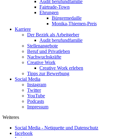
Audit berufundfamilie
Fairtrade-Town
Ehrungen
Bürgermedaille
Monika-Thiemen-Preis
Karriere
Der Bezirk als Arbeitgeber
Audit berufundfamilie
Stellenangebote
Beruf und Privatleben
Nachwuchskräfte
Creative Work
Creative Work erleben
Tipps zur Bewerbung
Social Media
Instagram
Twitter
YouTube
Podcasts
Impressum
Weiteres
Social Media - Netiquette und Datenschutz
facebook