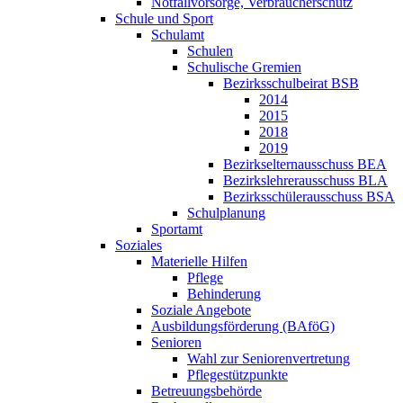
Notfallvorsorge, Verbraucher­schutz
Schule und Sport
Schulamt
Schulen
Schulische Gremien
Bezirks­schul­beirat BSB
2014
2015
2018
2019
Bezirkseltern­ausschuss BEA
Bezirkslehrer­ausschuss BLA
Bezirksschüler­ausschuss BSA
Schulplanung
Sportamt
Soziales
Materielle Hilfen
Pflege
Behinderung
Soziale Angebote
Ausbildungs­förderung (BAföG)
Senioren
Wahl zur Seniorenvertretung
Pflege­stütz­punkte
Betreuungs­behörde