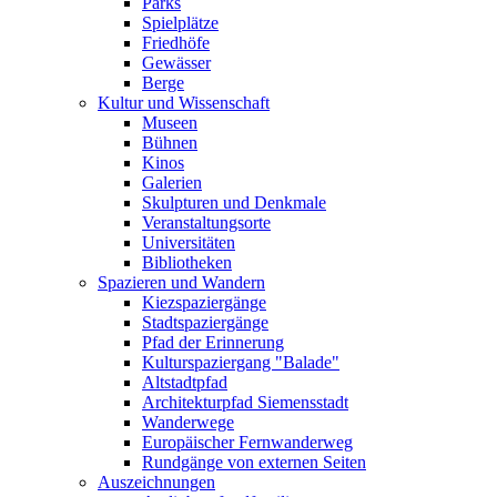
Parks
Spielplätze
Friedhöfe
Gewässer
Berge
Kultur und Wissenschaft
Museen
Bühnen
Kinos
Galerien
Skulpturen und Denkmale
Ver­anstaltungs­orte
Universitäten
Bibliotheken
Spazieren und Wandern
Kiez­spaziergänge
Stadt­spaziergänge
Pfad der Erinnerung
Kulturspazier­gang "Balade"
Altstadtpfad
Architekturpfad Siemensstadt
Wanderwege
Europäischer Fernwanderweg
Rundgänge von externen Seiten
Auszeichnungen