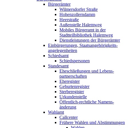
Bürgerämter
Wilmersdorfer Straße
Hohenzollern­damm
Heerstraße
Außenstelle Halemweg
Mobiles Bürgeramt in der
Stadtteilbibliothek Halemweg
Dienst­leistungen der Bürgerämter
Ein­bürger­ungen, Staats­angehörig­keits­
angelegen­heiten
Schiedsamt
Schiedspersonen
Standesamt
Ehe­schließungen und Lebens­
partnerschaften
Eheregister
Geburten­register
Sterberegister
Urkundenstelle
Öffentlich-rechtliche Namens­
änderung
Wahlamt
Callcenter
Frühere Wahlen und Abstimmungen
Wahlen