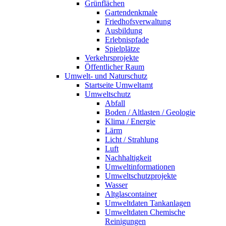
Grünflächen
Gartendenkmale
Friedhofs­verwaltung
Ausbildung
Erlebnispfade
Spielplätze
Verkehrsprojekte
Öffentlicher Raum
Umwelt- und Naturschutz
Startseite Umweltamt
Umweltschutz
Abfall
Boden / Altlasten / Geologie
Klima / Energie
Lärm
Licht / Strahlung
Luft
Nachhaltigkeit
Umwelt­informationen
Umwelt­schutz­projekte
Wasser
Altglas­container
Umweltdaten Tankanlagen
Umweltdaten Chemische
Reinigungen