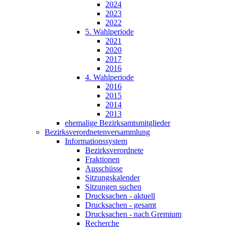
2024
2023
2022
5. Wahlperiode
2021
2020
2017
2016
4. Wahlperiode
2016
2015
2014
2013
ehemalige Bezirksamts­mitglieder
Bezirks­verordneten­versammlung
Infor­mations­system
Bezirks­verordnete
Fraktionen
Ausschüsse
Sitzungs­kalender
Sitzungen suchen
Drucksachen - aktuell
Drucksachen - gesamt
Drucksachen - nach Gremium
Recherche