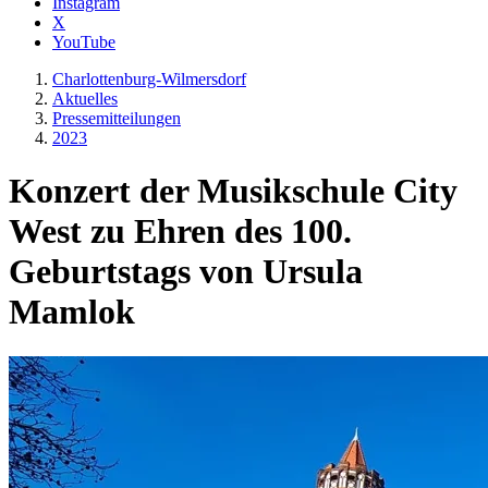
Instagram
X
YouTube
Charlottenburg-Wilmersdorf
Aktuelles
Presse­mitteilungen
2023
Konzert der Musikschule City
West zu Ehren des 100.
Geburtstags von Ursula
Mamlok