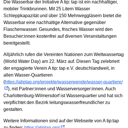
Die Wasserbar der Initiative A tip: tap ist ein nachhaltiger,
mobiler Trinkbrunnen. Mit 25 Litern Wasser
Schleppkapazität und über 150 Mehrweggläsern bietet die
Wasserbar eine nachhaltige Alternative gegenüber
Flaschenwasser. Gesundes, frisches Wasser wird den
Besucher:innen kostenfrei auf diversen Veranstaltungen
bereitgestellt.
Alljährlich rufen die Vereinten Nationen zum Weltwassertag
(World Water Day) am 22. März auf. Diesen Tag zelebriert
der engagierte Verein A tip: tap e.V. deutschlandweit, in
allen Wasser-Quartieren
(
https://atiptap.org/projekte/wasserwende/wasser-quartiere/
), mit Partner:innen und Wasserversorger:innen. Auch
Charlottenburg-Wilmersdorf ist Wasserquartier und hat sich
verpflichtet den Bezirk leitungswasserfreundlicher zu
gestalten.
Weitere Informationen sind auf der Webseite von A tip:tap
zu finden:
https://atiptap.org/