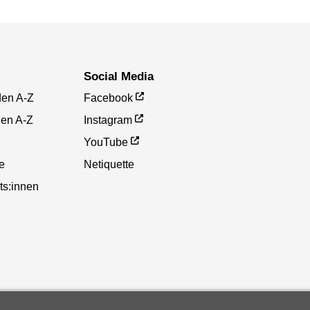
Social Media
den A-Z
Facebook
gen A-Z
Instagram
YouTube
te
Netiquette
ts:innen