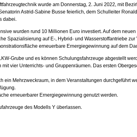
fahrzeugtechnik wurde am Donnerstag, 2. Juni 2022, mit Bezirk
Senatorin Astrid-Sabine Busse feierlich, dem Schulleiter Ronal
s dabei.
sive wurden rund 10 Millionen Euro investiert. Auf dem neuen 
iche Spazialisierung auf E-, Hybrid- und Wasserstoffantriebe z
Demonstrationsfläche erneuerbare Ernergiegewinnung auf dem Da
 LKW-Grube und es können Schulungsfahrzeuge abgestellt wer
h mit vier Unterrichts- und Gruppenräumen. Das ersten Oberges
ich ein Mehrzweckraum, in dem Veranstaltungen durchgeführt 
fügung.
äche erneuerbarer Ernergiegewinnung genutzt werden.
fahrzeuge des Modells Y überlassen.