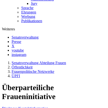
Jury
Sprache
Ehrungen
Werbung
Publikationen
Weiteres
Senatsverwaltung
Presse
X
youtube
instagram
Senats­verwaltung Abteilung Frauen
Öffentlichkeit
Frauen­politische Netzwerke
ÜPFI
Überparteiliche
Fraueninitiative