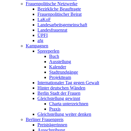
Frauen­politische Netzwerke
Bezirkliche Beauftragte
Frauen­politischer Beirat
LaKoF
Landesarbeits­gemeinschaft
Landesfrauenrat
ÜPFI
afg
Kampagnen
Spreeperlen
Buch
Ausstellung
Kalender
Stadtrundgänge
Projektteam
Internationaler Tag gegen Gewalt
Hinter deutschen Wänden
Berlin Stadt der Frauen
Gleichstellung gewinnt
Charta unterzeichnen
Praxis
Gleichstellung weiter denken
Berliner Frauenpreis
Preis­trägerinnen
Ausschreibung