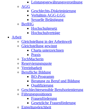
Leistungs­gewährungs­verordnung
AGG
Geschlechts-Diskriminierung
Verhältnis AGG-LGG
Sexuelle Belästigung
BerlHG
Hochschulgesetz
Hochschul­verträge
Arbeit
Gleichstellung in der Arbeitswelt
Gleichstellung gewinnt
Charta unterzeichnen
Praxis
TechMacherin
Reservierungsquote
Vereinbarkeit
Berufliche Bildung
BO-Programm
Beratung zu Beruf und Bildung
Qualifizierung
Geschlechtersensible Berufsorientierung
Führungs­positionen
Frauen­förderung
Gesetzliche Frauen­förderung
Entgelt­ungleichheit