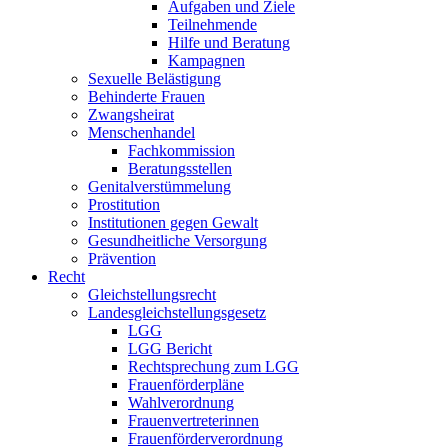
Aufgaben und Ziele
Teilnehmende
Hilfe und Beratung
Kampagnen
Sexuelle Belästigung
Behinderte Frauen
Zwangsheirat
Menschenhandel
Fachkommission
Beratungs­stellen
Genital­verstümmelung
Prostitution
Institutionen gegen Gewalt
Gesundheitliche Versorgung
Prävention
Recht
Gleichstellungs­recht
Landesgleich­stellungsgesetz
LGG
LGG Bericht
Rechtsprechung zum LGG
Frauen­förderpläne
Wahlverordnung
Frauen­ver­treterinnen
Frauenförder­verordnung