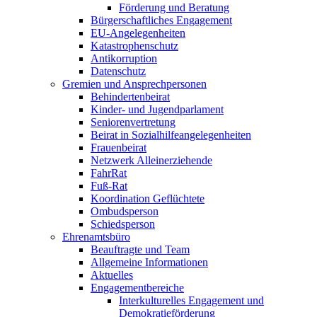
Förderung und Beratung
Bürgerschaft­liches Engagement
EU-Angelegenheiten
Katastrophen­schutz
Antikorruption
Datenschutz
Gremien und Ansprech­personen
Behinderten­beirat
Kinder- und Jugend­parlament
Senioren­vertretung
Beirat in Sozialhilfe­angelegenheiten
Frauenbeirat
Netzwerk Alleinerziehende
FahrRat
Fuß-Rat
Koordination Geflüchtete
Ombuds­person
Schieds­person
Ehrenamts­büro
Beauftragte und Team
Allgemeine Informationen
Aktuelles
Engagement­bereiche
Interkulturelles Engagement und
Demokratie­förderung