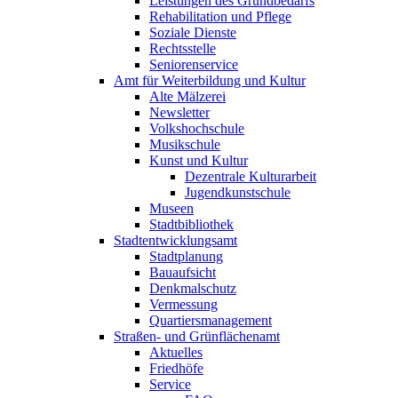
Leistungen des Grundbedarfs
Rehabilitation und Pflege
Soziale Dienste
Rechtsstelle
Seniorenservice
Amt für Weiterbildung und Kultur
Alte Mälzerei
Newsletter
Volkshochschule
Musikschule
Kunst und Kultur
Dezentrale Kulturarbeit
Jugendkunst­schule
Museen
Stadtbibliothek
Stadt­entwicklungs­amt
Stadt­planung
Bauaufsicht
Denkmal­schutz
Vermessung
Quartiers­management
Straßen- und Grünflächen­amt
Aktuelles
Friedhöfe
Service