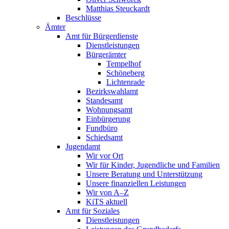
Matthias Steuckardt
Beschlüsse
Ämter
Amt für Bürgerdienste
Dienst­leistungen
Bürgerämter
Tempelhof
Schöneberg
Lichtenrade
Bezirkswahlamt
Standesamt
Wohnungsamt
Einbürgerung
Fundbüro
Schiedsamt
Jugendamt
Wir vor Ort
Wir für Kinder, Jugendliche und Familien
Unsere Beratung und Unter­stützung
Unsere finanziellen Leistungen
Wir von A–Z
KiTS aktuell
Amt für Soziales
Dienst­leistungen