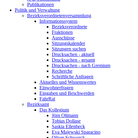
Publikationen
Politik und Verwaltung
Bezirks­verordneten­versammlung
Informations­­system
Bezirks­verordnete
Fraktionen
Ausschüsse
Sitzungs­kalender
Sitzungen suchen
Drucksachen - aktuell
Drucksachen - gesamt
Drucksachen - nach Gremium
Recherche
Schriftliche Anfragen
Aktuelles und Wissenswertes
Einwohner­fragen
Eingaben und Beschwerden
FahrRat
Bezirksamt
Das Kollegium
Jörn Oltmann
Tobias Dollase
Saskia Ellenbeck
Eva Majewski Sparacino
Oliver Schworck