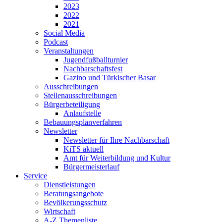
2023
2022
2021
Social Media
Podcast
Veranstaltungen
Jugend­fußballturnier
Nachbarschafts­fest
Gazino und Türkischer Basar
Ausschreibungen
Stellenausschreibungen
Bürger­beteiligung
Anlaufstelle
Bebauungs­plan­verfahren
Newsletter
Newsletter für Ihre Nachbarschaft
KiTS aktuell
Amt für Weiter­bildung und Kultur
Bürgermeisterlauf
Service
Dienst­leistungen
Beratungs­angebote
Bevölkerungs­schutz
Wirtschaft
A-Z Themenliste