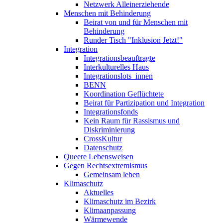
Netzwerk Alleinerziehende
Menschen mit Behinderung
Beirat von und für Menschen mit
Behinderung
Runder Tisch "Inklusion Jetzt!"
Integration
Integrations­beauftragte
Interkulturelles Haus
Integrations­lots_innen
BENN
Koordination Geflüchtete
Beirat für Partizipation und Integration
Integrationsfonds
Kein Raum für Rassismus und
Diskriminierung
CrossKultur
Datenschutz
Queere Lebensweisen
Gegen Rechts­extremismus
Gemeinsam leben
Klimaschutz
Aktuelles
Klimaschutz im Bezirk
Klima­anpassung
Wärmewende