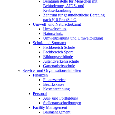
Beratungsstelle für Menschen mit
Behinderung, AIDS- und
Krebserkrankung
Zentrum für gesundheitliche Beratung
nach §10 ProstSchG
Umwelt- und Naturschutzamt
Umweltschutz
Naturschutz
Umweltplanung und Umweltbildung
Schul- und Sportamt
Fachbereich Schule
Fachbereich Sport
Bildungs­verbünde
Jugendverkehrs­schule
Gartenarbeits­schule
Service- und Organisations­einheiten
Finanzen
Finanz­service
Bezirks­kasse
Kostenrechnung
Personal
Aus- und Fortbildung
Stellen­ausschreibungen
Facility Management
Bau­management