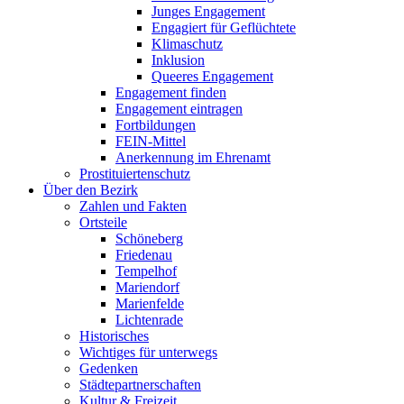
Junges Engagement
Engagiert für Geflüchtete
Klimaschutz
Inklusion
Queeres Engagement
Engagement finden
Engagement eintragen
Fortbildungen
FEIN-Mittel
Anerkennung im Ehrenamt
Prostituierten­schutz
Über den Bezirk
Zahlen und Fakten
Ortsteile
Schöne­berg
Friedenau
Tempelhof
Marien­dorf
Marien­felde
Lichtenrade
Historisches
Wichtiges für unterwegs
Gedenken
Städte­partner­schaften
Kultur & Freizeit