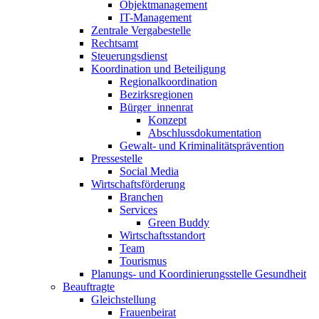
Objekt­management
IT-­Management
Zentrale Vergabestelle
Rechtsamt
Steuerungs­dienst
Koordination und Beteiligung
Regional­koordination
Bezirksregionen
Bürger_innenrat
Konzept
Abschluss­dokumentation
Gewalt- und Kriminalitäts­prävention
Pressestelle
Social Media
Wirtschafts­förderung
Branchen
Services
Green Buddy
Wirtschafts­standort
Team
Tourismus
Planungs- und Ko­ordinierungs­stelle Gesundheit
Beauftragte
Gleichstellung
Frauenbeirat