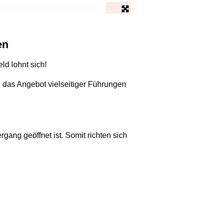
NATURE MINI ART GOLF In
en
ld lohnt sich!
 das Angebot vielseitiger Führungen
gang geöffnet ist. Somit richten sich