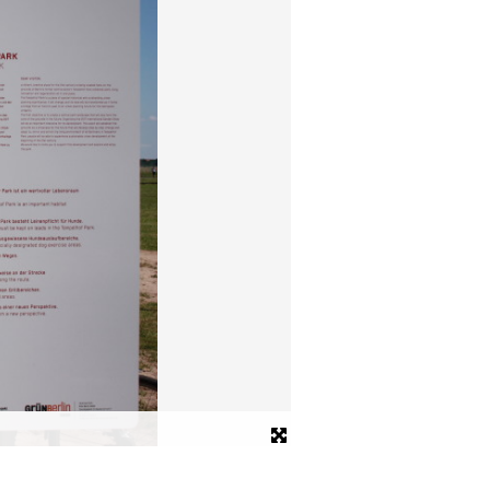
Grasnelke
Bild: Naturschutzamt Treptow-Köpen