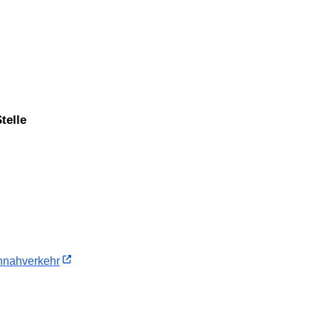
telle
­nah­verkehr