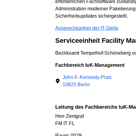
erforderlichen Fachsoftware zuständi
Administration moderner Paketierung
Sicherheitsupdates sichergestellt.
Ansprechpartner der IT-Stelle
Serviceeinheit Facility 
Bezirksamt Tempelhof-Schöneberg vo
Fachbereich IuK-Management
John-F.-Kennedy-Platz
10825 Berlin
Leitung des Fachbereichs IuK-
Herr Zentgraf
FM IT FL
Raum: 0029