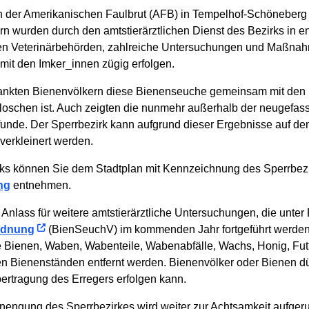
der Amerikanischen Faulbrut (AFB) in Tempelhof-Schöneberg amt
rn wurden durch den amtstierärztlichen Dienst des Bezirks in
n Veterinärbehörden, zahlreiche Untersuchungen und Maßnah
 mit den Imker_innen zügig erfolgen.
krankten Bienenvölkern diese Bienenseuche gemeinsam mit den 
loschen ist. Auch zeigten die nunmehr außerhalb der neugefas
nde. Der Sperrbezirk kann aufgrund dieser Ergebnisse auf den
verkleinert werden.
s können Sie dem Stadtplan mit Kennzeichnung des Sperrbezi
ng
entnehmen.
Anlass für weitere amtstierärztliche Untersuchungen, die unter
rdnung
(BienSeuchV) im kommenden Jahr fortgeführt werden 
te Bienen, Waben, Wabenteile, Wabenabfälle, Wachs, Honig, Fu
n Bienenständen entfernt werden. Bienenvölker oder Bienen dür
ertragung des Erregers erfolgen kann.
nengung des Sperrbezirkes wird weiter zur Achtsamkeit aufgeru