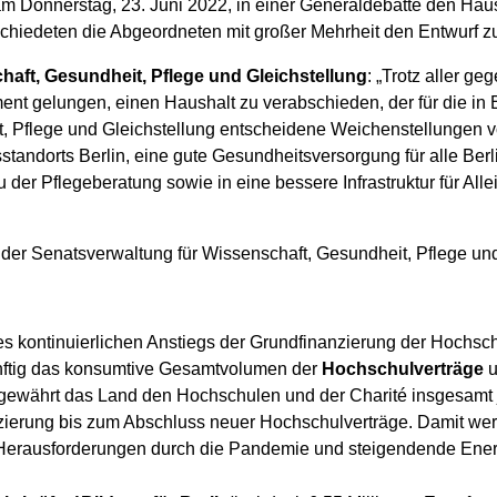
m Donnerstag, 23. Juni 2022, in einer Generaldebatte den Haus
bschiedeten die Abgeordneten mit großer Mehrheit den Entwurf 
chaft, Gesundheit, Pflege und Gleichstellung
: „Trotz aller g
nt gelungen, einen Haushalt zu verabschieden, der für die in B
 Pflege und Gleichstellung entscheidene Weichenstellungen vor
tandorts Berlin, eine gute Gesundheitsversorgung für alle Berl
der Pflegeberatung sowie in eine bessere Infrastruktur für Al
der Senatsverwaltung für Wissenschaft, Gesundheit, Pflege und
nes kontinuierlichen Anstiegs der Grundfinanzierung der Hochsc
ünftig das konsumtive Gesamtvolumen der
Hochschulverträge
u
s gewährt das Land den Hochschulen und der Charité insgesamt 
nzierung bis zum Abschluss neuer Hochschulverträge. Damit w
 Herausforderungen durch die Pandemie und steigendende Energ