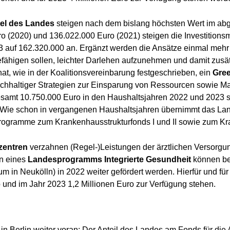
el des Landes
steigen nach dem bislang höchsten Wert im abg
 (2020) und 136.022.000 Euro (2021) steigen die Investitionsmi
auf 162.320.000 an. Ergänzt werden die Ansätze einmal mehr du
efähigen sollen, leichter Darlehen aufzunehmen und damit zusätz
nat, wie in der Koalitionsvereinbarung festgeschrieben, ein
Gree
achhaltiger Strategien zur Einsparung von Ressourcen sowie
sgesamt 10.750.000 Euro in den Haushaltsjahren 2022 und 2023 s
Wie schon in vergangenen Haushaltsjahren übernimmt das Lan
rogramme zum Krankenhausstrukturfonds I und II sowie zum K
zentren
verzahnen (Regel-)Leistungen der ärztlichen Versorgun
n eines
Landesprogramms Integrierte Gesundheit
können ber
rum in Neukölln) in 2022 weiter gefördert werden. Hierfür und
und im Jahr 2023 1,2 Millionen Euro zur Verfügung stehen.
in Berlin weiter voran: Der Anteil des Landes am Fonds für die 