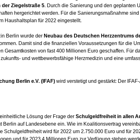
der Ziegelstraße 5
. Durch die Sanierung und den geplanten 
nschaften hergerichtet werden. Für die Sanierungsmaßnahme sin
im Haushaltsplan für 2022 eingestellt.
zin Berlin wurde der
Neubau des Deutschen Herzzentrums de
mmen. Damit sind die finanziellen Voraussetzungen für die Um
en Gesamtkosten von fast 400 Millionen Euro geschaffen. Für 
 zukunfts- und wettbewerbsfähige Herzmedizin und eine umfas
chung Berlin e.V. (IFAF)
wird verstetigt und gestärkt: Der IFAF-
inheitliche Lösung der Frage der
Schulgeldfreiheit in alle
t Berlin auf Landesebene ein. Wie im Koalitionsvertrag vereinb
ie Schulgeldfreiheit wird für 2022 um 2.750.000 Euro und für 2
ionen und für 2023 4 Millionen Euro zur Verfügung stehen werd