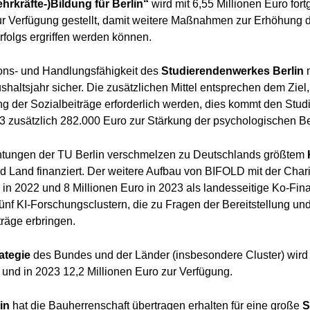
kräfte-)Bildung für Berlin“
wird mit 6,55 Millionen Euro fort
ur Verfügung gestellt, damit weitere Maßnahmen zur Erhöhung de
folgs ergriffen werden können.
tions- und Handlungsfähigkeit des
Studierendenwerkes Berlin
m
haltsjahr sicher. Die zusätzlichen Mittel entsprechen dem Ziel,
 der Sozialbeiträge erforderlich werden, dies kommt den Studi
 zusätzlich 282.000 Euro zur Stärkung der psychologischen B
chtungen der TU Berlin verschmelzen zu Deutschlands größtem
Land finanziert. Der weitere Aufbau von BIFOLD mit der Charité
o in 2022 und 8 Millionen Euro in 2023 als landesseitige Ko-Fin
 fünf KI-Forschungsclustern, die zu Fragen der Bereitstellung 
träge erbringen.
ategie
des Bundes und der Länder (insbesondere Cluster) wird 
 und in 2023 12,2 Millionen Euro zur Verfügung.
in
hat die Bauherrenschaft übertragen erhalten für eine große
S