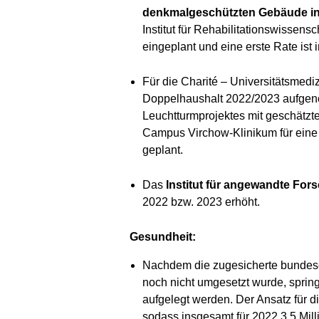
denkmalgeschützten Gebäude in 
Institut für Rehabilitationswisse
eingeplant und eine erste Rate ist 
Für die Charité – Universitätsmedi
Doppelhaushalt 2022/2023 aufgeno
Leuchtturmprojektes mit geschätzt
Campus Virchow-Klinikum für eine
geplant.
Das
Institut für angewandte Fors
2022 bzw. 2023 erhöht.
Gesundheit:
Nachdem die zugesicherte bundese
noch nicht umgesetzt wurde, spring
aufgelegt werden. Der Ansatz für d
sodass insgesamt für 2022 3,5 Mill