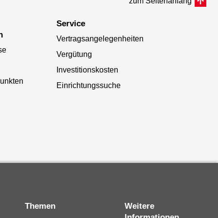
zum Seitenanfang
Service
n
Vertragsangelegenheiten
se
Vergütung
Investitionskosten
punkten
Einrichtungssuche
Themen
Weitere
Informationen