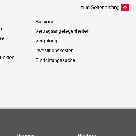
zum Seitenanfang
Service
n
Vertragsangelegenheiten
se
Vergütung
Investitionskosten
punkten
Einrichtungssuche
Themen
Weitere