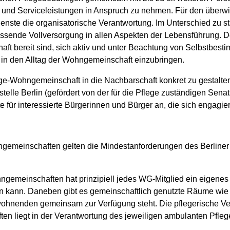
ge und Serviceleistungen in Anspruch zu nehmen. Für den überwi
nste die organisatorische Verantwortung. Im Unterschied zu s
assende Vollversorgung in allen Aspekten der Lebensführung. De
ft bereit sind, sich aktiv und unter Beachtung von Selbstbest
n den Alltag der Wohngemeinschaft einzubringen.
ge-Wohngemeinschaft in die Nachbarschaft konkret zu gestalten,
stelle Berlin (gefördert von der für die Pflege zuständigen Sen
für interessierte Bürgerinnen und Bürger an, die sich engagie
ngemeinschaften gelten die Mindestanforderungen des Berline
hngemeinschaften hat prinzipiell jedes WG-Mitglied ein eigen
en kann. Daneben gibt es gemeinschaftlich genutzte Räume wie
wohnenden gemeinsam zur Verfügung steht. Die pflegerische V
 liegt in der Verantwortung des jeweiligen ambulanten Pfleg