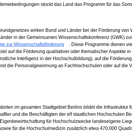
ndemiebedingungen stockt das Land das Programm für das Som
 Grundgesetzes wirken Bund und Länder bei der Förderung von 
 Länder in der Gemeinsamen Wissenschaftskonferenz (GWK) z
e zur Wissenschaftsförderung
. Diese Programme dienen vie
iel auf die Förderung qualitativer oder thematischer Aspekte 
nstliche Intelligenz in der Hochschulbildung), auf die Förderun
nd die Personalgewinnung an Fachhochschulen oder auf die Ve
rten im gesamten Stadtgebiet Berlins bildet die Infrastruktur f
tler und die Beschäftigten der elf staatlichen Hochschulen Ber
 Eigenbewirtschaftung für Hochschulzwecke landeseigene Liege
sowie für die Hochschulmedizin zusätzlich etwa 470.000 Quadr