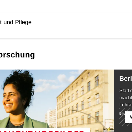
t und Pflege
Forschung
Be
Start
macht
Lehra
Bild:
Se