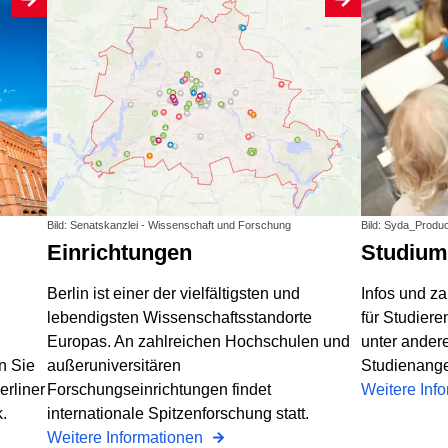
Bild: Senatskanzlei - Wissenschaft und Forschung
Bild: Syda_Produ
Einrichtungen
Studium
Berlin ist einer der vielfältigsten und
Infos und za
lebendigsten Wissenschaftsstandorte
für Studiere
Europas. An zahlreichen Hochschulen und
unter ander
n Sie
außeruniversitären
Studienang
erliner
Forschungseinrichtungen findet
Weitere Inf
.
internationale Spitzenforschung statt.
Weitere Informationen