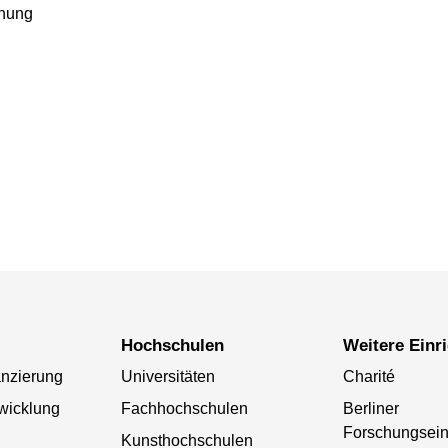
chung
Hochschulen
Weitere Ein
anzierung
Universitäten
Charité
wicklung
Fachhochschulen
Berliner
Forschungsein
Kunsthochschulen