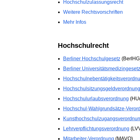
Hochschulzulassungsrecht
Weitere Rechtsvorschriften
Mehr Infos
Hochschulrecht
Berliner Hochschulgesetz
(BerlHG
Berliner Universitätsmedizingeset
Hochschulnebentätigkeitsverordn
Hochschulsitzungsgeldverordnun
Hochschulurlaubsverordnung
(HUr
Hochschul-Wahlgrundsätze-Veror
Kunsthochschulzugangsverordnu
Lehrverpflichtungsverordnung
(LV
Mitarbeiter-Verordnung
(MAVO)