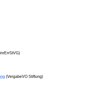
nrErrStVG)
ung
(VergabeVO Stiftung)