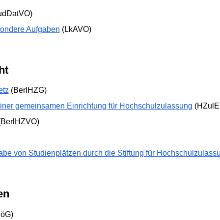
udDatVO)
esondere Aufgaben
(LkAVO)
ht
etz
(BerlHZG)
 einer gemeinsamen Einrichtung für Hochschulzulassung
(HZulEi
(BerlHZVO)
abe von Studienplätzen durch die Stiftung für Hochschulzulass
en
öG)