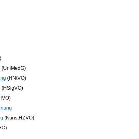
)
z
(UniMedG)
ung
(HNtVO)
g
(HSigVO)
lVO)
dnung
ng
(KunstHZVO)
VO)