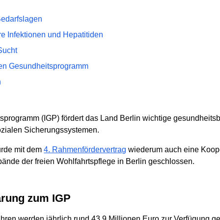
Bedarfslagen
re Infektionen und Hepatitiden
Sucht
rten Gesundheitsprogramm
n
tsprogramm (IGP) fördert das Land Berlin wichtige gesundheits
ozialen Sicherungssystemen.
urde mit dem
4. Rahmenfördervertrag
wiederum auch eine Koope
bände der freien Wohlfahrtspflege in Berlin geschlossen.
barung zum IGP
hren werden jährlich rund 43,9 Millionen Euro zur Verfügung ge