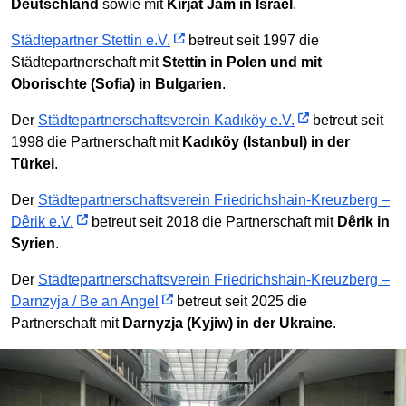
Deutschland
sowie mit
Kirjat Jam in Israel
.
Städtepartner Stettin e.V.
betreut seit 1997 die
Städtepartnerschaft mit
Stettin in Polen und mit
Oborischte (Sofia) in Bulgarien
.
Der
Städtepartnerschaftsverein Kadıköy e.V.
betreut seit
1998 die Partnerschaft mit
Kadıköy (Istanbul) in der
Türkei
.
Der
Städtepartnerschaftsverein Friedrichshain-Kreuzberg –
Dêrik e.V.
betreut seit 2018 die Partnerschaft mit
Dêrik in
Syrien
.
Der
Städtepartnerschaftsverein Friedrichshain-Kreuzberg –
Darnzyja / Be an Angel
betreut seit 2025 die
Partnerschaft mit
Darnyzja (Kyjiw) in der Ukraine
.