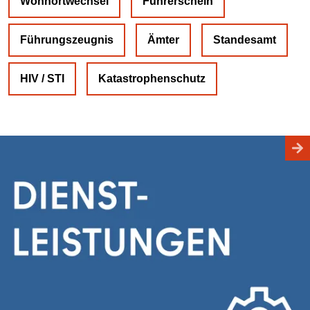
Wohnortwechsel
Führerschein
Führungszeugnis
Ämter
Standesamt
HIV / STI
Katastrophenschutz