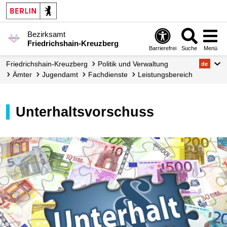
Bezirksamt
Friedrichshain-Kreuzberg
Barrierefrei
Suche
Menü
Friedrichshain-Kreuzberg
Politik und Verwaltung
de
Ämter
Jugendamt
Fachdienste
Leistungs­bereich
Unterhaltsvorschuss