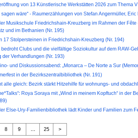
röffnung von 13 Künstlerische Werkstätten 2026 zum Thema Viel
 sagen wäre“ - Raumerzählungen von Stefan Angermüller, Eric 
er Musikschule Friedrichshain-Kreuzberg im Rahmen der Fête 
tz und im Bethanien (Nr. 195)
 17 Stolpersteinen in Friedrichshain-Kreuzberg (Nr. 194)
bedroht Clubs und die vielfältige Soziokultur auf dem RAW-Gel
g der Verhandlungen (Nr. 193)
Kino- und Diskussionsabend: „Monarca – De Norte a Sur (Memori
rfest in der Bezirkszentralbibliothek (Nr. 191)
icht alle gleich: Bezirk stärkt Hitzehilfe für wohnungs- und obda
e*Talks“: Roya Soraya mit „Wind in meinem Kopftuch“ in der Be
89)
r Else-Ury-Familienbibliothek lädt Kinder und Familien zum Fei
8
9
…
25
>