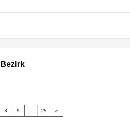
 Bezirk
8
9
…
25
>