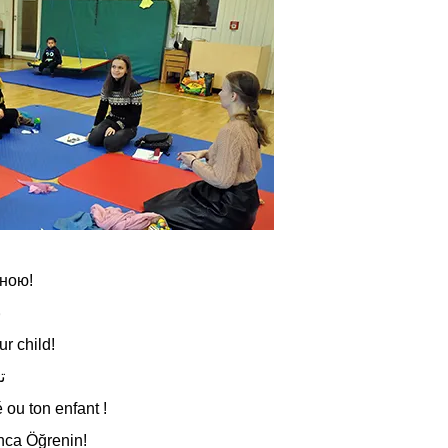
иною!
ب
r child!
ت
ou ton enfant !
nca Öğrenin!