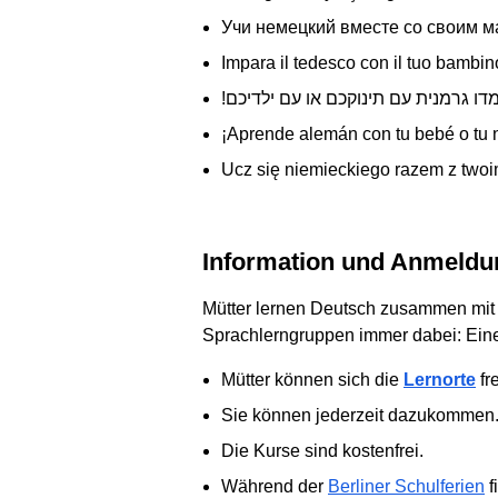
Учи немецкий вместе со своим 
Impara il tedesco con il tuo bambin
!דו גרמנית עם תינוקכם או עם ילדיכם
¡Aprende alemán con tu bebé o tu 
Ucz się niemieckiego razem z twoi
Information und Anmeldu
Mütter lernen Deutsch zusammen mit i
Sprachlerngruppen immer dabei: Eine
Mütter können sich die
Lernorte
fr
Sie können jederzeit dazukommen
Die Kurse sind kostenfrei.
Während der
Berliner Schulferien
f