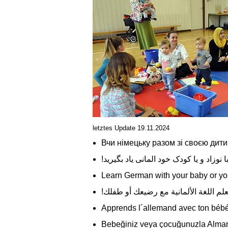
letztes Update 19.11.2024
Вчи німецьку разом зі своєю дит
!ا نوزاد و یا کودک خود المانی یاد بگیرید
Learn German with your baby or you
!علم اللغة الألمانية مع رضيعك أو طفلك
Apprends l´allemand avec ton bébé 
Bebeğiniz veya çocuğunuzla Alma