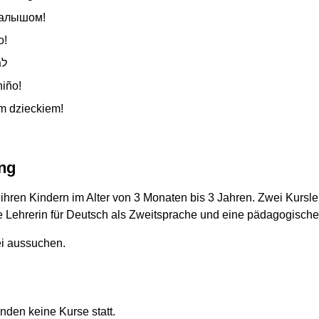
малышом!
o!
למ
niño!
m dzieckiem!
ng
hren Kindern im Alter von 3 Monaten bis 3 Jahren. Zwei Kurslei
 Lehrerin für Deutsch als Zweitsprache und eine pädagogische 
ei aussuchen.
.
inden keine Kurse statt.