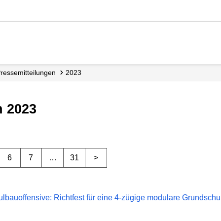
Presse­mitteilungen
2023
n 2023
6
7
…
31
>
ulbauoffensive: Richtfest für eine 4-zügige modulare Grundschul