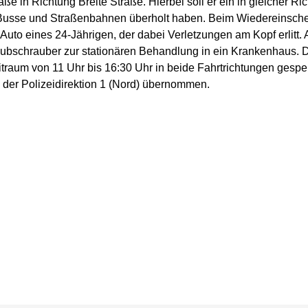
aße in Richtung Breite Straße. Hierbei soll er ein in gleicher R
r Busse und Straßenbahnen überholt haben. Beim Wiedereinsch
o eines 24-Jährigen, der dabei Verletzungen am Kopf erlitt. A
ubschrauber zur stationären Behandlung in ein Krankenhaus. D
traum von 11 Uhr bis 16:30 Uhr in beide Fahrtrichtungen gesperr
 der Polizeidirektion 1 (Nord) übernommen.