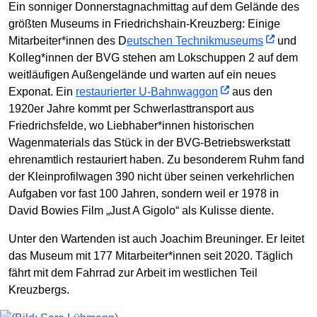
Ein sonniger Donnerstagnachmittag auf dem Gelände des
größten Museums in Friedrichshain-Kreuzberg: Einige
Mitarbeiter*innen des D
eutschen Technikmuseums
und
Kolleg*innen der BVG stehen am Lokschuppen 2 auf dem
weitläufigen Außengelände und warten auf ein neues
Exponat. Ein
restaurierter U-Bahnwaggon
aus den
1920er Jahre kommt per Schwerlasttransport aus
Friedrichsfelde, wo Liebhaber*innen historischen
Wagenmaterials das Stück in der BVG-Betriebswerkstatt
ehrenamtlich restauriert haben. Zu besonderem Ruhm fand
der Kleinprofilwagen 390 nicht über seinen verkehrlichen
Aufgaben vor fast 100 Jahren, sondern weil er 1978 in
David Bowies Film „Just A Gigolo“ als Kulisse diente.
Unter den Wartenden ist auch Joachim Breuninger. Er leitet
das Museum mit 177 Mitarbeiter*innen seit 2020. Täglich
fährt mit dem Fahrrad zur Arbeit im westlichen Teil
Kreuzbergs.