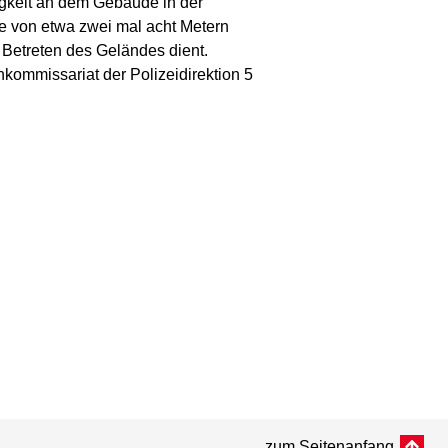
igkeit an dem Gebäude in der
e von etwa zwei mal acht Metern
Betreten des Geländes dient.
chkommissariat der Polizeidirektion 5
zum Seitenanfang