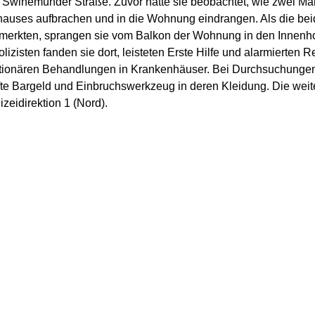
ur Swinemünder Straße. Zuvor hatte sie beobachtet, wie zwei M
nhauses aufbrachen und in die Wohnung eindrangen. Als die be
emerkten, sprangen sie vom Balkon der Wohnung in den Innenh
lizisten fanden sie dort, leisteten Erste Hilfe und alarmierten 
tationären Behandlungen in Krankenhäuser. Bei Durchsuchunge
te Bargeld und Einbruchswerkzeug in deren Kleidung. Die weite
zeidirektion 1 (Nord).