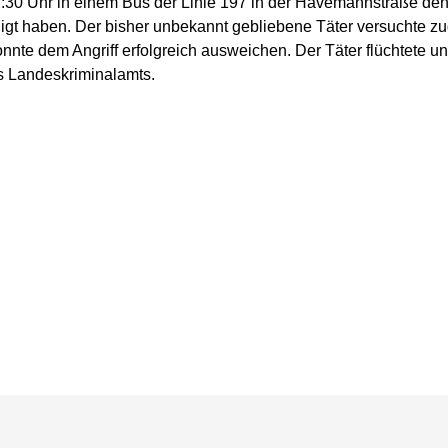
30 Uhr in einem Bus der Linie 197 in der Havemannstraße den M
digt haben. Der bisher unbekannt gebliebene Täter versuchte 
nnte dem Angriff erfolgreich ausweichen. Der Täter flüchtete u
es Landeskriminalamts.