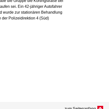
be die Gruppe die Körtingstraße bei
fen sei. Ein 42-jähriger Autofahrer
nd wurde zur stationären Behandlung
 der Polizeidirektion 4 (Süd)
zum Seitenanfang