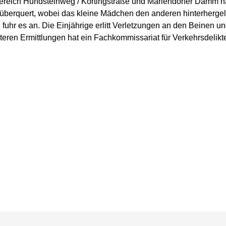
ereich Hundsteinweg / Körtingstraße und Mariendorfer Damm ha
berquert, wobei das kleine Mädchen den anderen hinterhergelau
uhr es an. Die Einjährige erlitt Verletzungen an den Beinen u
eren Ermittlungen hat ein Fachkommissariat für Verkehrsdelikte