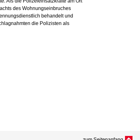
 Als die Polizeieinsatzkräfte am Ort
rdachts des Wohnungseinbruches
rkennungsdienstlich behandelt und
chlagnahmten die Polizisten als
zum Seitenanfang