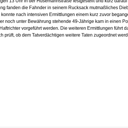
gen 13 Uhr in der Husemannstraße festgestellt und kurz darau
ng fanden die Fahnder in seinem Rucksack mutmaßliches Die
 konnte nach intensiven Ermittlungen einem kurz zuvor began
r noch unter Bewährung stehende 49-Jährige kam in einen Pol
aftrichter vorgeführt werden. Die weiteren Ermittlungen führt 
uch prüft, ob dem Tatverdächtigen weitere Taten zugeordnet wer