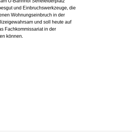
f am U-Bahnhof Senefelderplatz
besgut und Einbruchswerkzeuge, die
genen Wohnungseinbruch in der
izeigewahrsam und soll heute auf
das Fachkommissariat in der
den können.