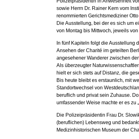
Polizeipräsidentin in Anwesenheit von
sowie Herrn Dr. Rainer Kern vom Inst
renommierten Gerichtsmediziner Otto
Die Ausstellung, bei der es sich um 
von Montag bis Mittwoch, jeweils von 
In fünf Kapiteln folgt die Ausstellu
Ansehen der Charité im geteilten Berl
angesehener Wanderer zwischen den
Als überzeugter Naturwissenschaftler
hielt er sich stets auf Distanz, die ges
Bis heute bleibt es erstaunlich, mit 
Standortwechsel von Westdeutschland
beruflich und privat sein Zuhause. Do
umfassender Weise machte er es zu „s
Die Polizeipräsidentin Frau Dr. Slow
(beruflichen) Lebensweg und bedankte
Medizinhistorischen Museum der Chari