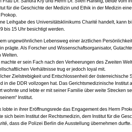
 Frau Dr. Sandra Kry und Herrn Dr. Sven Hartwig, beide vom Ins
itut für die Geschichte der Medizin und Ethik in der Medizin ei
 Prokop.
eine Leihgabe des Universitätsklinikums Charité handelt, kann 
9 bis 15 Uhr besichtigt werden.
ng dem ungewöhnlichen Lebensweg einer ärztlichen Persönlichkei
in prägte. Als Forscher und Wissenschaftsorganisator, Gutachter
 Welten.
 machte er sein Fach nach den Verheerungen des Zweiten Weltkr
ellschaftlichen Verhältnisse trug er jedoch loyal mit.
welcher Zielstrebigkeit und Entschlossenheit der österreichische
 in die DDR vollzogen hat. Das Gerichtsmedizinische Institut
rt wohnte und lebte er mit seiner Familie über weite Strecken se
einem“ Institut.
ik lobte in ihrer Eröffnungsrede das Engagement des Herrn Proko
 sich beim Institut der Rechtsmedizin, dem Institut für die Ge
té, dass die Polizei Berlin die Ausstellung übernehmen durfte.