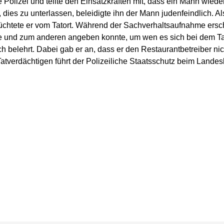
Polizei und teilte den Einsatzkräften mit, dass ein Mann wieder
at, dies zu unterlassen, beleidigte ihn der Mann judenfeindlich.
 flüchtete er vom Tatort. Während der Sachverhaltsaufnahme ers
 und zum anderen angeben konnte, um wen es sich bei dem Tat
ich belehrt. Dabei gab er an, dass er den Restaurantbetreiber ni
atverdächtigen führt der Polizeiliche Staatsschutz beim Landes