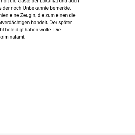
holt die Gäste der Lokalität und auch
 Als der noch Unbekannte bemerkte,
chien eine Zeugin, die zum einen die
verdächtigen handelt. Der später
cht beleidigt haben wolle. Die
kriminalamt.