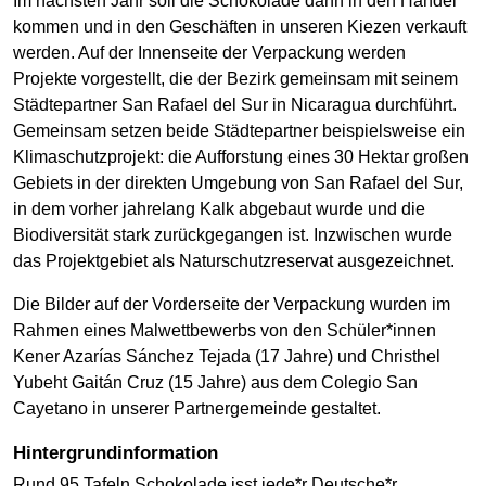
Im nächsten Jahr soll die Schokolade dann in den Handel
kommen und in den Geschäften in unseren Kiezen verkauft
werden. Auf der Innenseite der Verpackung werden
Projekte vorgestellt, die der Bezirk gemeinsam mit seinem
Städtepartner San Rafael del Sur in Nicaragua durchführt.
Gemeinsam setzen beide Städtepartner beispielsweise ein
Klimaschutzprojekt: die Aufforstung eines 30 Hektar großen
Gebiets in der direkten Umgebung von San Rafael del Sur,
in dem vorher jahrelang Kalk abgebaut wurde und die
Biodiversität stark zurückgegangen ist. Inzwischen wurde
das Projektgebiet als Naturschutzreservat ausgezeichnet.
Die Bilder auf der Vorderseite der Verpackung wurden im
Rahmen eines Malwettbewerbs von den Schüler*innen
Kener Azarías Sánchez Tejada (17 Jahre) und Christhel
Yubeht Gaitán Cruz (15 Jahre) aus dem Colegio San
Cayetano in unserer Partnergemeinde gestaltet.
Hintergrundinformation
Rund 95 Tafeln Schokolade isst jede*r Deutsche*r