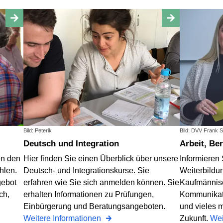
Bild: Peterik
Bild: DVV Frank
Deutsch und Integration
Arbeit, Be
en den
Hier finden Sie einen Überblick über unsere
Informieren 
hlen.
Deutsch- und Integrationskurse. Sie
Weiterbildun
gebot
erfahren wie Sie sich anmelden können. Sie
Kaufmännisc
ch,
erhalten Informationen zu Prüfungen,
Kommunikati
Einbürgerung und Beratungsangeboten.
und vieles m
Weitere Informationen
Zukunft.
Wei