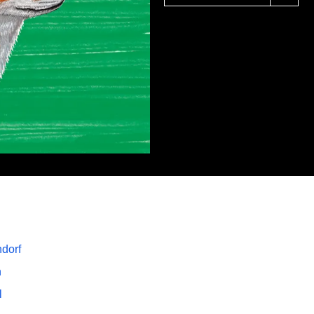
dorf
n
l