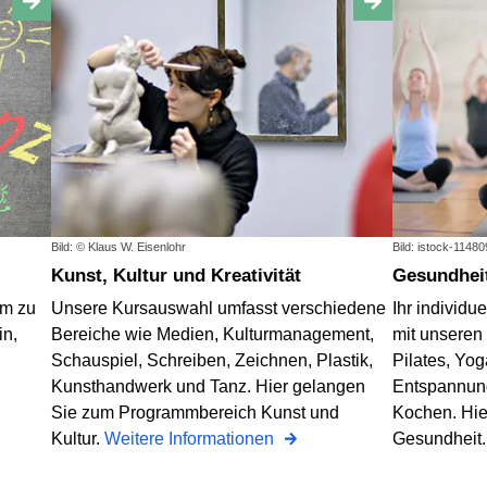
Bild: © Klaus W. Eisenlohr
Bild: istock-1148
Kunst, Kultur und Kreativität
Gesundhe
mm zu
Unsere Kursauswahl umfasst verschiedene
Ihr individu
in,
Bereiche wie Medien, Kulturmanagement,
mit unseren
Schauspiel, Schreiben, Zeichnen, Plastik,
Pilates, Yog
Kunsthandwerk und Tanz. Hier gelangen
Entspannun
Sie zum Programmbereich Kunst und
Kochen. Hie
Kultur.
Weitere Informationen
Gesundheit