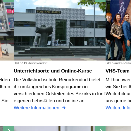
Bild: VHS Reinickendorf
Bild: Sandra Ratk
Unterrichtsorte und Online-Kurse
VHS-Team
elden
Die Volkshochschule Reinickendorf bietet
Mit hochwer
Ihren
ihr umfangreiches Kursprogramm in
wir Sie bei 
verschiedenen Ortsteilen des Bezirks in fünf
Weiterbildun
n Sie
eigenen Lehrstätten und online an.
uns gerne b
Weitere Informationen
Weitere Inf