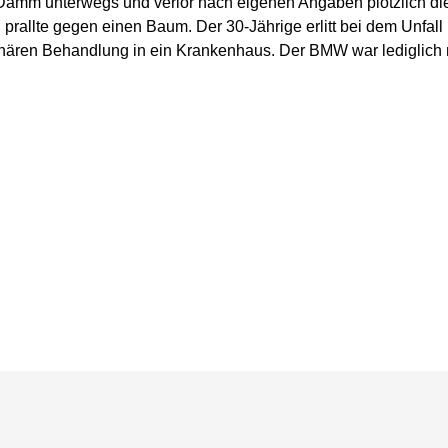
mm unterwegs und verlor nach eigenen Angaben plötzlich die 
allte gegen einen Baum. Der 30-Jährige erlitt bei dem Unfall 
ionären Behandlung in ein Krankenhaus. Der BMW war lediglich 