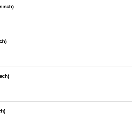
ösisch)
ch)
isch)
ch)