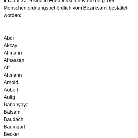
Im Jahr 2019 sind in Friedrichshain-Kreuzberg 198
Menschen ordnungsbehördlich vom Bezirksamt bestattet
worden:
Abdi
Akcay
Allmann
Alhassan
Alt
Altmann
Arnold
Aubert
Aulig
Babanyaya
Balsam
Baudach
Baumgart
Becker