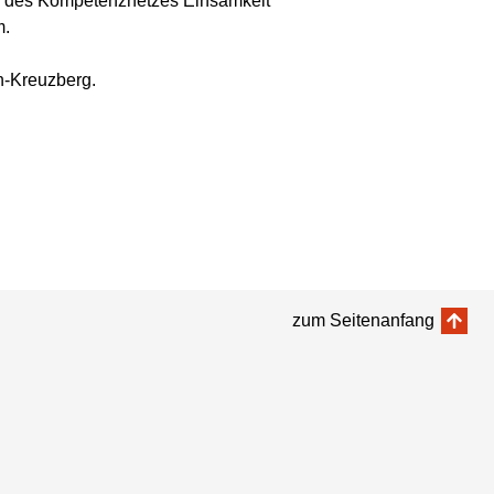
Teil des Kompetenznetzes Einsamkeit
m.
n-Kreuzberg.
zum Seitenanfang