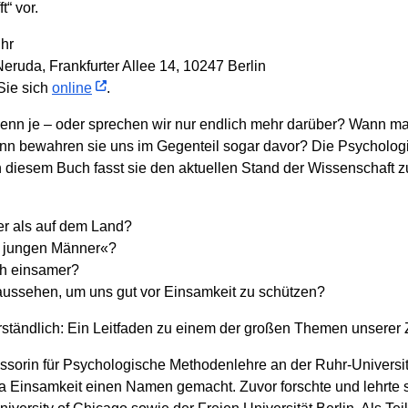
t“ vor.
Uhr
eruda, Frankfurter Allee 14, 10247 Berlin
 Sie sich
online
.
denn je – oder sprechen wir nur endlich mehr darüber? Wann 
 bewahren sie uns im Gegenteil sogar davor? Die Psychologi
In diesem Buch fasst sie den aktuellen Stand der Wissenschaft
er als auf dem Land?
er jungen Männer«?
ich einsamer?
 aussehen, um uns gut vor Einsamkeit zu schützen?
erständlich: Ein Leitfaden zu einem der großen Themen unserer Z
fessorin für Psychologische Methodenlehre an der Ruhr-Universi
Einsamkeit einen Namen gemacht. Zuvor forschte und lehrte sie