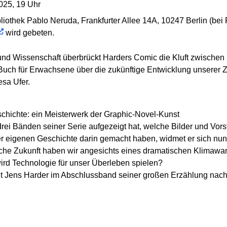
025, 19 Uhr
othek Pablo Neruda, Frankfurter Allee 14A, 10247 Berlin (bei 
wird gebeten.
und Wissenschaft überbrückt Harders Comic die Kluft zwischen
Buch für Erwachsene über die zukünftige Entwicklung unserer Zi
esa Ufer.
chichte: ein Meisterwerk der Graphic-Novel-Kunst
ei Bänden seiner Serie aufgezeigt hat, welche Bilder und Vor
 eigenen Geschichte darin gemacht haben, widmet er sich nun 
he Zukunft haben wir angesichts eines dramatischen Klimawa
rd Technologie für unser Überleben spielen?
t Jens Harder im Abschlussband seiner großen Erzählung nach.