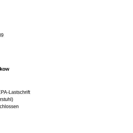
39
nkow
EPA-Lastschrift
rstuhl)
schlossen