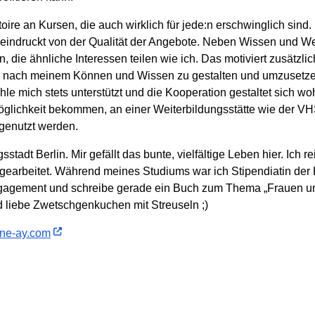
toire an Kursen, die auch wirklich für jede:n erschwinglich sind
eeindruckt von der Qualität der Angebote. Neben Wissen und W
, die ähnliche Interessen teilen wie ich. Das motiviert zusätzl
are nach meinem Können und Wissen zu gestalten und umzusetzen
hle mich stets unterstützt und die Kooperation gestaltet sich wo
öglichkeit bekommen, an einer Weiterbildungsstätte wie der VHS 
 genutzt werden.
gsstadt Berlin. Mir gefällt das bunte, vielfältige Leben hier. Ich
 gearbeitet. Während meines Studiums war ich Stipendiatin der 
agement und schreibe gerade ein Buch zum Thema „Frauen und S
und liebe Zwetschgenkuchen mit Streuseln ;)
ne-ay.com