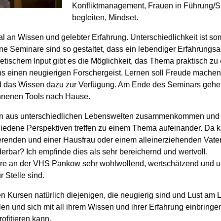
Konfliktmanagement, Frauen in Führung/S
begleiten, Mindset.
al an Wissen und gelebter Erfahrung. Unterschiedlichkeit ist s
ine Seminare sind so gestaltet, dass ein lebendiger Erfahrun
tischem Input gibt es die Möglichkeit, das Thema praktisch zu
 einen neugierigen Forschergeist. Lernen soll Freude machen u
nd das Wissen dazu zur Verfügung. Am Ende des Seminars gehen
nnenen Tools nach Hause.
en aus unterschiedlichen Lebenswelten zusammenkommen und g
iedene Perspektiven treffen zu einem Thema aufeinander. Da ka
den und einer Hausfrau oder einem alleinerziehenden Vater sitzt
erbar? Ich empfinde dies als sehr bereichernd und wertvoll.
re an der VHS Pankow sehr wohlwollend, wertschätzend und unk
 Stelle sind.
 Kursen natürlich diejenigen, die neugierig sind und Lust am 
en und sich mit all ihrem Wissen und ihrer Erfahrung einbring
ofitieren kann.