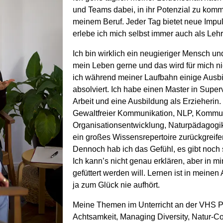
und Teams dabei, in ihr Potenzial zu kom
meinem Beruf. Jeder Tag bietet neue Impu
erlebe ich mich selbst immer auch als Leh
Ich bin wirklich ein neugieriger Mensch und
mein Leben gerne und das wird für mich 
ich während meiner Laufbahn einige Ausb
absolviert. Ich habe einen Master in Super
Arbeit und eine Ausbildung als Erzieherin.
Gewaltfreier Kommunikation, NLP, Kommun
Organisationsentwicklung, Naturpädagogik
ein großes Wissensrepertoire zurückgreifen
Dennoch hab ich das Gefühl, es gibt noch s
Ich kann’s nicht genau erklären, aber in m
gefüttert werden will. Lernen ist in meine
ja zum Glück nie aufhört.
Meine Themen im Unterricht an der VHS 
Achtsamkeit, Managing Diversity, Natur-C