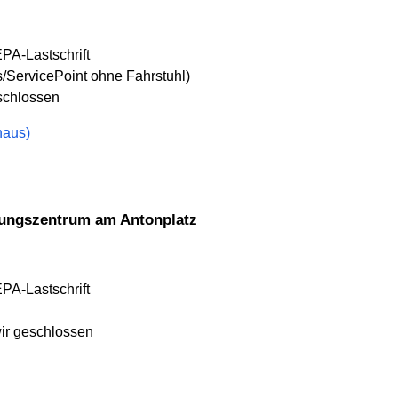
EPA-Lastschrift
/ServicePoint ohne Fahrstuhl)
eschlossen
haus)
dungszentrum am Antonplatz
EPA-Lastschrift
wir geschlossen