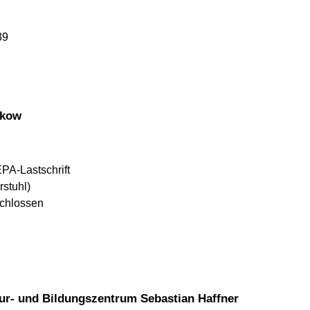
39
nkow
EPA-Lastschrift
rstuhl)
schlossen
ur- und Bildungszentrum Sebastian Haffner