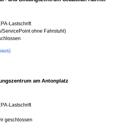
EPA-Lastschrift
/ServicePoint ohne Fahrstuhl)
eschlossen
haus)
dungszentrum am Antonplatz
EPA-Lastschrift
wir geschlossen