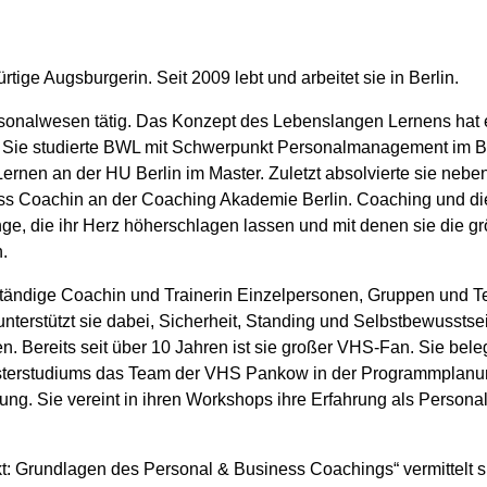
rtige Augsburgerin. Seit 2009 lebt und arbeitet sie in Berlin.
ersonalwesen tätig. Das Konzept des Lebenslangen Lernens hat es
den. Sie studierte BWL mit Schwerpunkt Personalmanagement im 
en an der HU Berlin im Master. Zuletzt absolvierte sie neben
ss Coachin an der Coaching Akademie Berlin. Coaching und d
e, die ihr Herz höherschlagen lassen und mit denen sie die grö
.
bstständige Coachin und Trainerin Einzelpersonen, Gruppen un
terstützt sie dabei, Sicherheit, Standing und Selbstbewusstsei
. Bereits seit über 10 Jahren ist sie großer VHS-Fan. Sie bele
sterstudiums das Team der VHS Pankow in der Programmplanung. 
ung. Sie vereint in ihren Workshops ihre Erfahrung als Persona
 Grundlagen des Personal & Business Coachings“ vermittelt s