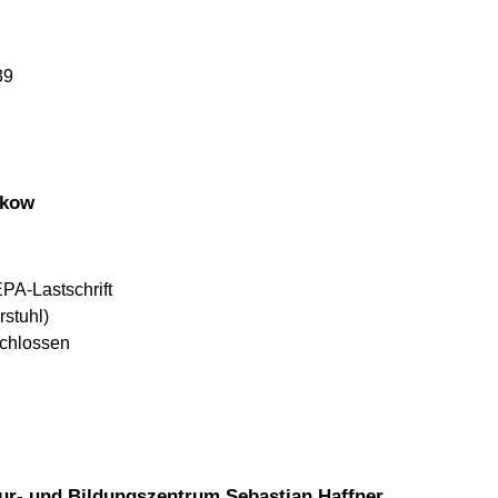
39
nkow
EPA-Lastschrift
rstuhl)
schlossen
ur- und Bildungszentrum Sebastian Haffner