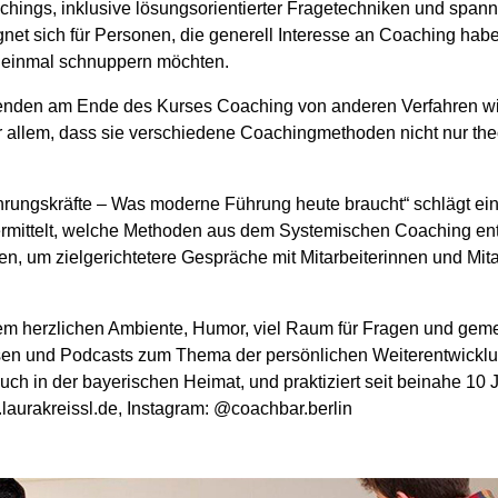
hings, inklusive lösungsorientierter Fragetechniken und spa
et sich für Personen, die generell Interesse an Coaching haben
 einmal schnuppern möchten.
hmenden am Ende des Kurses Coaching von anderen Verfahren w
r allem, dass sie verschiedene Coachingmethoden nicht nur th
Führungskräfte – Was moderne Führung heute braucht“ schlägt 
rmittelt, welche Methoden aus dem Systemischen Coaching en
len, um zielgerichtetere Gespräche mit Mitarbeiterinnen und Mita
einem herzlichen Ambiente, Humor, viel Raum für Fragen und ge
 lesen und Podcasts zum Thema der persönlichen Weiterentwickl
uch in der bayerischen Heimat, und praktiziert seit beinahe 10
laurakreissl.de, Instagram: @coachbar.berlin