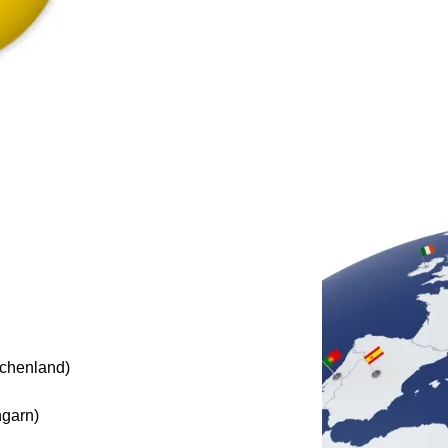
chenland)
ngarn)