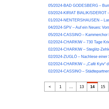
05/2024-BAD GODESBERG – Bundess
03/2024-KIRIAT BIALIK/SDEROT – I
01/2024-NENTERSHAUSEN – Langz
04/2024-SPV – Auf ein Neues: Vors
05/2024-CASSINO – Kammerchor B
02/2024-CHARKIW – 730 Tage Kri
02/2024-CHARKIW – Steglitz-Zehlend
02/2024-ZUGLÓ – Nachlese einer 
02/2024-CHARKIW – „Café Kyiv“ dis
02/2024-CASSINO – Städtepartnersch
<
1
…
13
14
15