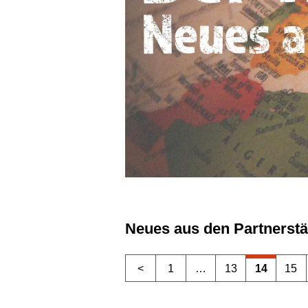
Neues aus den Partnerst
<
1
…
13
14
15