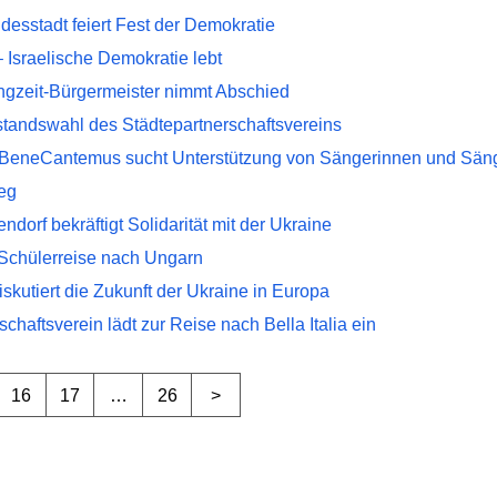
tadt feiert Fest der Demokratie
sraelische Demokratie lebt
eit-Bürgermeister nimmt Abschied
tandswahl des Städtepartnerschaftsvereins
eneCantemus sucht Unterstützung von Sängerinnen und Sän
eg
orf bekräftigt Solidarität mit der Ukraine
Schülerreise nach Ungarn
kutiert die Zukunft der Ukraine in Europa
aftsverein lädt zur Reise nach Bella Italia ein
16
17
…
26
>