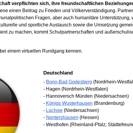
haft verpflichten sich, ihre freundschaftlichen Beziehungen
bene einen Beitrag zu Frieden und Völkerverständigung. Partner
nalpolitischen Fragen, aber auch humanitäre Unterstützung, we
kulturelle und sportliche Austausch sowie die Umsetzung geme
silient zu machen, kommt Schulpartnerschaften und außerschu
 bei einem virtuellen Rundgang kennen.
Deutschland
-
Bonn-Bad Godesberg
(Nordrhein-Westfal
- Hagen (Nordrhein-Westfalen)
- Hannoversch Münden (Niedersachsen)
-
Königs Wusterhausen
(Brandenburg)
-
Lüchow
(Niedersachsen)
-
Nentershausen
(Hessen)
- Westhofen (Rheinland-Pfalz; Städtefreun