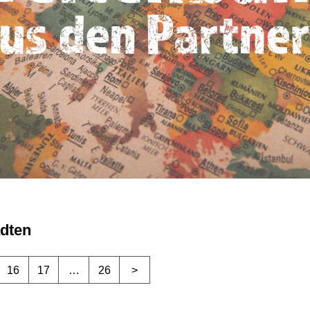
ädten
16
17
…
26
>