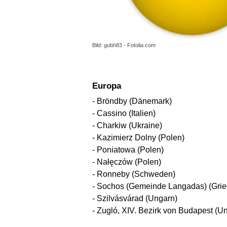
Bild: gubh83 - Fotolia.com
Europa
- Bröndby (Dänemark)
- Cassino (Italien)
- Charkiw (Ukraine)
- Kazimierz Dolny (Polen)
- Poniatowa (Polen)
- Nałęczów (Polen)
- Ronneby (Schweden)
- Sochos (Gemeinde Langadas) (Grie
- Szilvásvárad (Ungarn)
- Zugló, XIV. Bezirk von Budapest (U