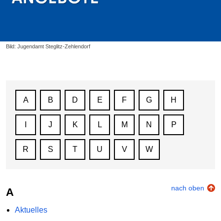
Bild: Jugendamt Steglitz-Zehlendorf
A
B
D
E
F
G
H
I
J
K
L
M
N
P
R
S
T
U
V
W
nach oben
A
Aktuelles