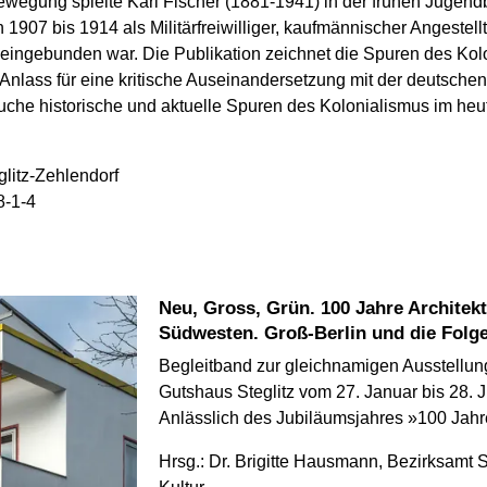
wegung spielte Karl Fischer (1881-1941) in der frühen Jugen
 1907 bis 1914 als Militärfreiwilliger, kaufmännischer Angestell
 eingebunden war. Die Publikation zeichnet die Spuren des Kol
Anlass für eine kritische Auseinandersetzung mit der deutsche
che historische und aktuelle Spuren des Kolonialismus im heut
litz-Zehlendorf
8-1-4
Neu, Gross, Grün. 100 Jahre Architekturmoderne im Berliner
Südwesten. Groß-Berlin und die Folge
Begleitband zur gleichnamigen Ausstellun
Gutshaus Steglitz vom 27. Januar bis 28. 
Anlässlich des Jubiläumsjahres »100 Jahr
Hrsg.: Dr. Brigitte Hausmann, Bezirksamt 