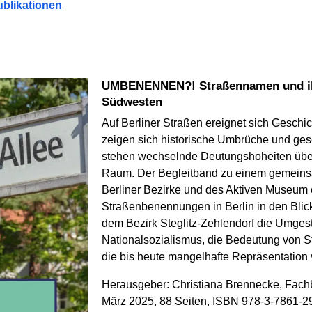
ublikationen
UMBENENNEN?! Straßennamen und ihre Geschichte im Berliner
Südwesten
Auf Berliner Straßen ereignet sich Gesc
zeigen sich historische Umbrüche und gese
stehen wechselnde Deutungshoheiten über 
Raum. Der Begleitband zu einem gemeinsa
Berliner Bezirke und des Aktiven Museum 
Straßenbenennungen in Berlin in den Blick
dem Bezirk Steglitz-Zehlendorf die Umges
Nationalsozialismus, die Bedeutung von S
die bis heute mangelhafte Repräsentation 
Herausgeber: Christiana Brennecke, Fachbe
März 2025, 88 Seiten, ISBN 978-3-7861-2