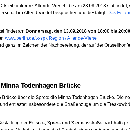
tsteilkonferenz Allende-Viertel, die am 28.08.2018 stattfindet,
erschaft im Allend-Viertel besprochen und bestätigt.
Das Fotopr
el
findet am
Donnerstag, den 13.09.2018 von 18:00 bis 20:0
er:
www.berlin.de/tk-spk Region / Allende-Viertel
ird ganz im Zeichen der Nachbereitung, der auf der Ortsteilkon
ur Minna-Todenhagen-Brücke
ue Brücke über die Spree: die Minna-Todenhagen-Brücke. Die n
und entlastet insbesondere die Straßenzüge um die Treskowb
 Gestaltung der Edison-, Spree- und Siemensstraße nachhaltig 
s der Verkehr sicherer, die Lärmbelastung verringert und die Au