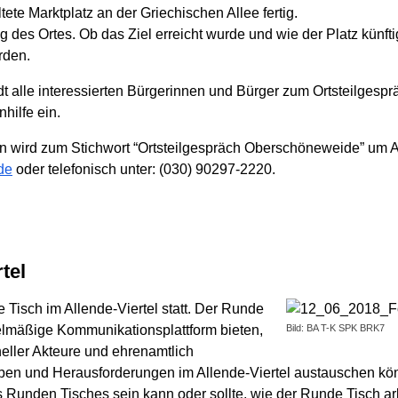
ete Marktplatz an der Griechischen Allee fertig.
g des Ortes. Ob das Ziel erreicht wurde und wie der Platz künft
rden.
t alle interessierten Bürgerinnen und Bürger zum Ortsteilgesp
hilfe ein.
n wird zum Stichwort “Ortsteilgespräch Oberschöneweide” um 
de
oder telefonisch unter: (030) 90297-2220.
tel
Tisch im Allende-Viertel statt. Der Runde
egelmäßige Kommunikationsplattform bieten,
Bild: BA T-K SPK BRK7
oneller Akteure und ehrenamtlich
rhaben und Herausforderungen im Allende-Viertel austauschen
s Runden Tisches sein kann oder sollte, wie der Runde Tisch 