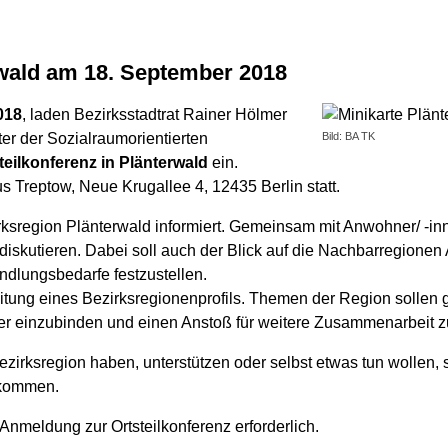
erwald am 18. September 2018
018
, laden Bezirksstadtrat Rainer Hölmer
ter der Sozialraumorientierten
Bild: BA TK
teilkonferenz in Plänterwald
ein.
us Treptow, Neue Krugallee 4, 12435 Berlin statt.
irksregion Plänterwald informiert. Gemeinsam mit Anwohner/ -inn
diskutieren. Dabei soll auch der Blick auf die Nachbarregion
dlungsbedarfe festzustellen.
itung eines Bezirksregionenprofils. Themen der Region sollen g
ker einzubinden und einen Anstoß für weitere Zusammenarbeit 
 Bezirksregion haben, unterstützen oder selbst etwas tun wollen, 
llkommen.
e Anmeldung zur Ortsteilkonferenz erforderlich.