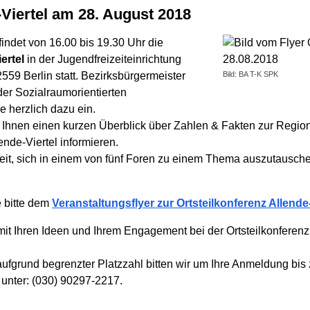
e-Viertel am 28. August 2018
findet von 16.00 bis 19.30 Uhr die
ertel
in der Jugendfreizeiteinrichtung
12559 Berlin statt. Bezirksbürgermeister
Bild: BA T-K SPK
 der Sozialraumorientierten
 herzlich dazu ein.
r Ihnen einen kurzen Überblick über Zahlen & Fakten zur Regio
nde-Viertel informieren.
eit, sich in einem von fünf Foren zu einem Thema auszutausc
 bitte dem
Veranstaltungsflyer zur Ortsteilkonferenz Allende-
mit Ihren Ideen und Ihrem Engagement bei der Ortsteilkonferenz
ufgrund begrenzter Platzzahl bitten wir um Ihre Anmeldung bis
 unter: (030) 90297-2217.