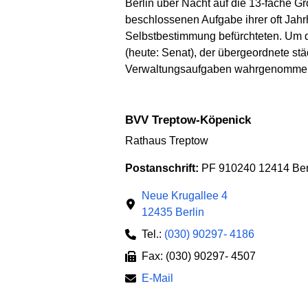
Berlin über Nacht auf die 13-fache G
beschlossenen Aufgabe ihrer oft Jahr
Selbstbestimmung befürchteten. Um d
(heute: Senat), der übergeordnete stä
Verwaltungsaufgaben wahrgenomme
BVV Treptow-Köpenick
Rathaus Treptow
Postanschrift:
PF 910240 12414 Ber
Neue Krugallee 4
12435 Berlin
Tel.:
(030) 90297- 4186
Fax: (030) 90297- 4507
E-Mail