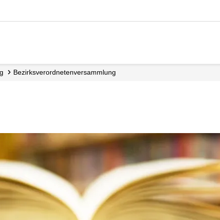
ng
Bezirks­verordneten­versammlung