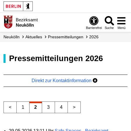
Bezirksamt
Neukölln
Barrierefrei
Suche
Menü
Neukölln
Aktuelles
Presse­mitteilungen
2026
Pressemitteilungen 2026
Direkt zur Kontaktinformation
<
1
2
3
4
>
29.05.2026 13:11 Uhr
Safe Spaces - Bezirksamt